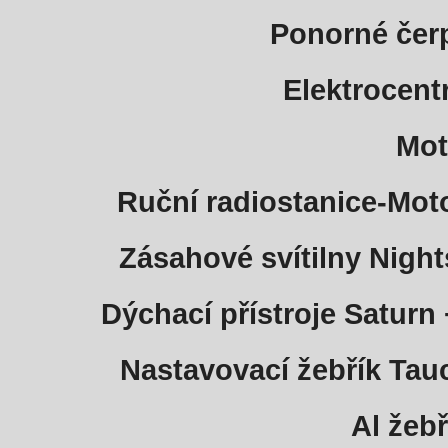
Ponorné čer
Elektrocent
Mot
Ruční radiostanice-Moto
Zásahové svítilny Night
Dýchací přístroje Saturn
Nastavovací žebřík Ta
Al žebř