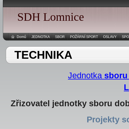
SDH Lomnice
Domů
JEDNOTKA
SBOR
POŽÁRNÍ SPORT
OSLAVY
SPO
TECHNIKA
Jednotka
sboru 
L
Zřizovatel jednotky sboru do
Projekty s