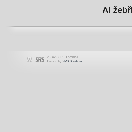
Al žebř
© 2026 SDH Lomnice
Design by
SRS Solutions