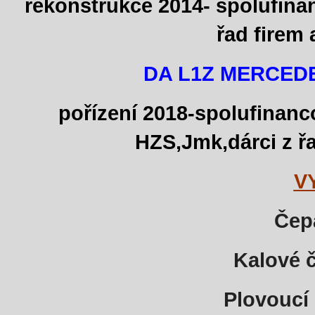
rekonstrukce 2014- spolufina
řad firem 
DA L1Z MERCEDE
pořízení 2018-
spolufinanc
HZS,Jmk,dárci z řa
V
Čep
Kalové 
Plovoucí