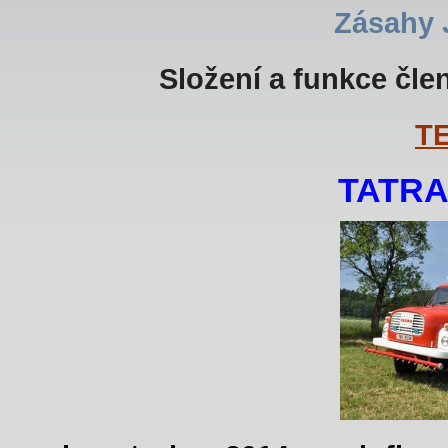
Zásahy
Složení a funkce čle
T
TATRA